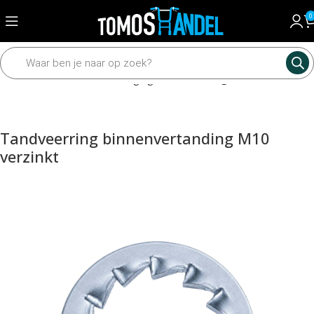
0
Home
Framedelen
Bevestiging materiaal
Ringen
Tandveerring binnenvertanding M10
verzinkt