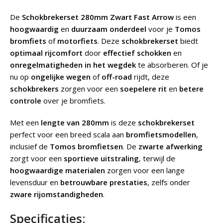
De
Schokbrekerset 280mm Zwart Fast Arrow
is een
hoogwaardig
en
duurzaam onderdeel
voor je
Tomos
bromfiets
of
motorfiets
. Deze
schokbrekerset
biedt
optimaal rijcomfort
door
effectief schokken
en
onregelmatigheden in het wegdek
te absorberen. Of je
nu op
ongelijke wegen
of
off-road
rijdt, deze
schokbrekers
zorgen voor een
soepelere rit
en
betere
controle
over je bromfiets.
Met een
lengte van 280mm
is deze
schokbrekerset
perfect voor een breed scala aan
bromfietsmodellen
,
inclusief de
Tomos bromfietsen
. De
zwarte afwerking
zorgt voor een
sportieve uitstraling
, terwijl de
hoogwaardige materialen
zorgen voor een lange
levensduur en
betrouwbare prestaties
, zelfs onder
zware rijomstandigheden
.
Specificaties: