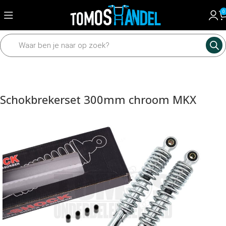
0
Home
Framedelen
Schokbreker
Schokbrekers
Schokbrekerset 300mm chroom MKX