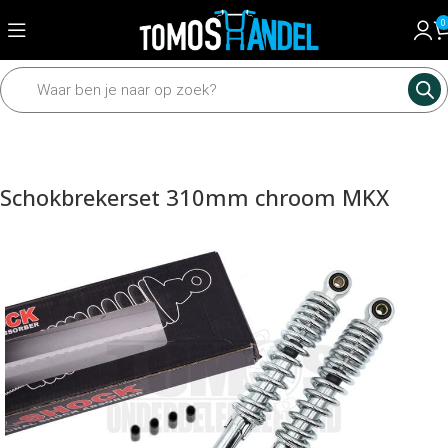
0
Home
Framedelen
Schokbreker
Schokbrekers
Schokbrekerset 310mm chroom MKX