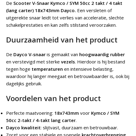
De
Scooter V-Snaar Kymco / SYM 50cc 2 takt / 4 takt
(lang carter) 18x743mm Dayco.
Een versleten of
uitgerekte snaar leidt tot verlies van acceleratie, slechte
schakelprestaties en kan zelfs stilstand veroorzaken.
Duurzaamheid van het product
De
Dayco V-snaar
is gemaakt van
hoogwaardig rubber
en verstevigd met sterke
vezels
. Hierdoor is hij bestand
tegen hoge
temperaturen
en intensieve belasting,
waardoor hij langer meegaat en betrouwbaarder is, ook bij
dagelijks gebruik.
Voordelen van het product
Perfecte maatvoering:
18x743mm
voor
Kymco / SYM
50cc 2-takt / 4-takt lang carter
.
Dayco kwaliteit
: slijtvast, duurzaam en betrouwbaar.
Zorgt voor een stabiele en soepele
krachtoverbrenging
.