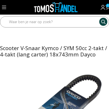
0
Home
Universeel
Scooter onderdelen
Scooter V-Snaar Kymco / SYM 50cc 2-takt /
4-takt (lang carter) 18x743mm Dayco