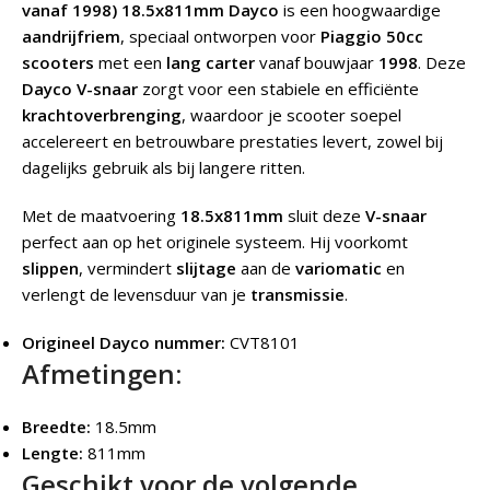
vanaf 1998) 18.5x811mm Dayco
is een hoogwaardige
aandrijfriem
, speciaal ontworpen voor
Piaggio 50cc
scooters
met een
lang carter
vanaf bouwjaar
1998
. Deze
Dayco V-snaar
zorgt voor een stabiele en efficiënte
krachtoverbrenging
, waardoor je scooter soepel
accelereert en betrouwbare prestaties levert, zowel bij
dagelijks gebruik als bij langere ritten.
Met de maatvoering
18.5x811mm
sluit deze
V-snaar
perfect aan op het originele systeem. Hij voorkomt
slippen
, vermindert
slijtage
aan de
variomatic
en
verlengt de levensduur van je
transmissie
.
Origineel Dayco nummer:
CVT8101
Afmetingen:
Breedte:
18.5mm
Lengte:
811mm
Geschikt voor de volgende