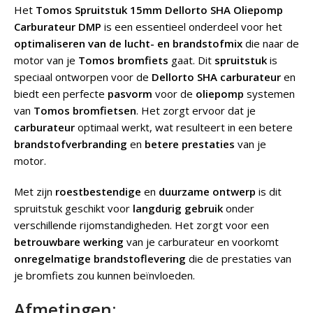
Het
Tomos Spruitstuk 15mm Dellorto SHA Oliepomp
Carburateur DMP
is een essentieel onderdeel voor het
optimaliseren van de lucht- en brandstofmix
die naar de
motor van je
Tomos bromfiets
gaat. Dit
spruitstuk
is
speciaal ontworpen voor de
Dellorto SHA carburateur
en
biedt een perfecte
pasvorm
voor de
oliepomp
systemen
van
Tomos bromfietsen
. Het zorgt ervoor dat je
carburateur
optimaal werkt, wat resulteert in een betere
brandstofverbranding
en
betere prestaties
van je
motor.
Met zijn
roestbestendige
en
duurzame ontwerp
is dit
spruitstuk geschikt voor
langdurig gebruik
onder
verschillende rijomstandigheden. Het zorgt voor een
betrouwbare werking
van je carburateur en voorkomt
onregelmatige brandstoflevering
die de prestaties van
je bromfiets zou kunnen beïnvloeden.
Afmetingen: