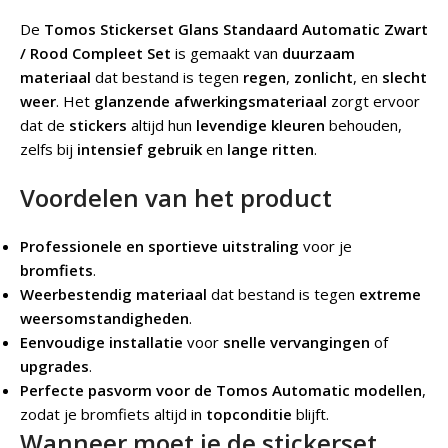
De
Tomos Stickerset Glans Standaard Automatic Zwart
/ Rood Compleet Set
is gemaakt van
duurzaam
materiaal
dat bestand is tegen
regen
,
zonlicht
, en
slecht
weer
. Het
glanzende afwerkingsmateriaal
zorgt ervoor
dat de
stickers
altijd hun
levendige kleuren
behouden,
zelfs bij
intensief gebruik
en
lange ritten
.
Voordelen van het product
Professionele en sportieve uitstraling
voor je
bromfiets
.
Weerbestendig materiaal
dat bestand is tegen
extreme
weersomstandigheden
.
Eenvoudige installatie
voor
snelle vervangingen
of
upgrades
.
Perfecte pasvorm voor de Tomos Automatic modellen
,
zodat je bromfiets altijd in
topconditie
blijft.
Wanneer moet je de stickerset