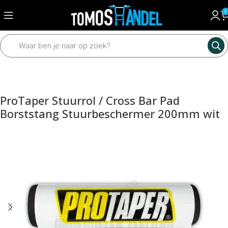
0
Home
Framedelen
Sturen en toebehoren
Sturen toebehoren
ProTaper Stuurrol / Cross Bar Pad
Borststang Stuurbeschermer 200mm wit