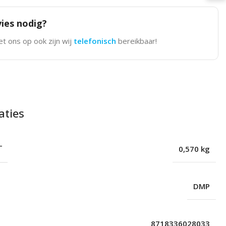
ies nodig?
t ons op ook zijn wij
telefonisch
bereikbaar!
aties
T
0,570 kg
DMP
8718336028033