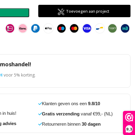
direct
Toevoegen aan project
n
omoshandel!
H
voor 5% korting.
Klanten geven ons een
9.8/10
 in huis!
Gratis verzending
vanaf €99,- (NL)
g advies
Retourneren binnen
30 dagen
9,3