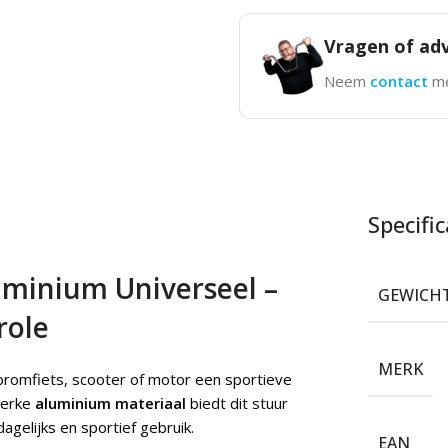
Vragen of adv
Neem
contact
me
Specific
uminium Universeel –
GEWICH
role
MERK
 bromfiets, scooter of motor een sportieve
terke
aluminium materiaal
biedt dit stuur
agelijks en sportief gebruik.
EAN