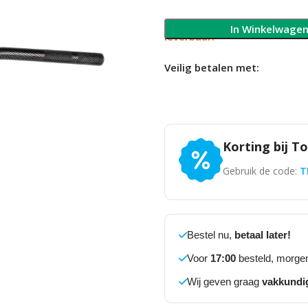
Slechts 1 op voorraad, 
In Winkelwage
leverbaar!
Veilig betalen met:
Korting bij T
Gebruik de code:
T
Bestel nu,
betaal later!
Voor
17:00
besteld, morgen
Wij geven graag
vakkundi