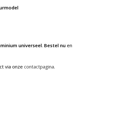
uurmodel
uminium universeel
.
Bestel nu
en
ct via onze
contactpagina
.