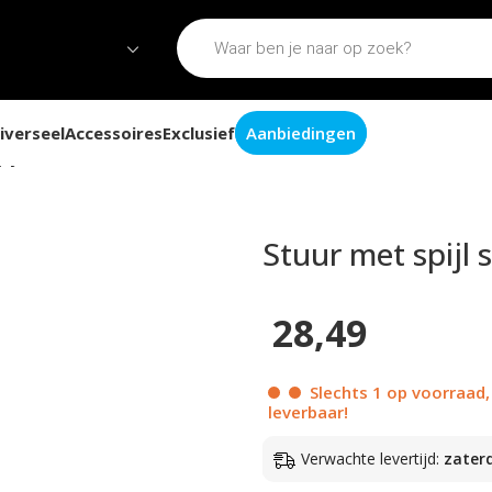
iverseel
Accessoires
Exclusief
Aanbiedingen
pijl smal carbon aluminium universeel
Stuur met spijl
28,49
Slechts 1 op voorraad,
leverbaar!
Verwachte levertijd:
zater