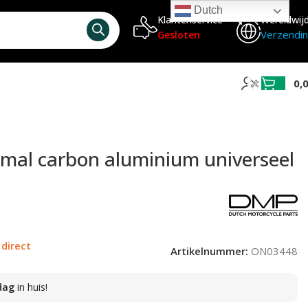
Dutch
Klantenservice
Wereldwij
Verzendi
Gesloten
0,
 smal carbon aluminium universeel
 direct
Artikelnummer:
ON03448
dag
in huis!