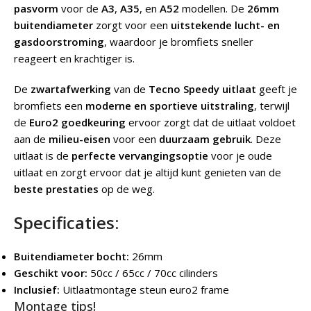
pasvorm
voor de
A3
,
A35
, en
A52
modellen. De
26mm
buitendiameter
zorgt voor een
uitstekende lucht- en
gasdoorstroming
, waardoor je bromfiets sneller
reageert en krachtiger is.
De
zwartafwerking
van de
Tecno Speedy uitlaat
geeft je
bromfiets een
moderne en sportieve uitstraling
, terwijl
de
Euro2 goedkeuring
ervoor zorgt dat de uitlaat voldoet
aan de
milieu-eisen
voor een
duurzaam gebruik
. Deze
uitlaat is de
perfecte vervangingsoptie
voor je oude
uitlaat en zorgt ervoor dat je altijd kunt genieten van de
beste prestaties
op de weg.
Specificaties:
Buitendiameter bocht:
26mm
Geschikt voor:
50cc / 65cc / 70cc cilinders
Inclusief:
Uitlaatmontage steun euro2 frame
Montage tips!