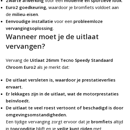
Zwarte afwerking
voor een
moderne en sportieve look
.
Euro2 goedkeuring
, waardoor je bromfiets voldoet aan
de
milieu-eisen
.
Eenvoudige installatie
voor een
probleemloze
vervangingsoplossing
.
Wanneer moet je de uitlaat
vervangen?
Vervang de
Uitlaat 26mm Tecno Speedy Standaard
Chroom Euro2
als je merkt dat:
De uitlaat versleten is, waardoor je prestatieverlies
ervaart.
Er lekkages zijn in de uitlaat, wat de motorprestaties
beïnvloedt.
De uitlaat te veel roest vertoont of beschadigd is door
omgevingsomstandigheden.
Een tijdige vervanging zorgt ervoor dat je
bromfiets
altijd
in
topconditie
blijft en je
veilig kunt rijden
met