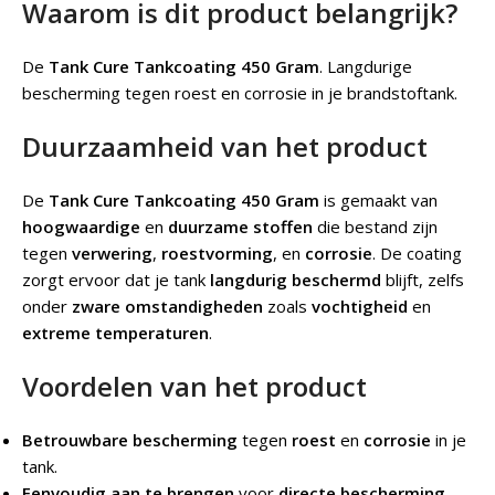
Waarom is dit product belangrijk?
De
Tank Cure Tankcoating 450 Gram
.
Langdurige
bescherming tegen roest en corrosie in je brandstoftank.
Duurzaamheid van het product
De
Tank Cure Tankcoating 450 Gram
is gemaakt van
hoogwaardige
en
duurzame stoffen
die bestand zijn
tegen
verwering
,
roestvorming
, en
corrosie
. De coating
zorgt ervoor dat je tank
langdurig beschermd
blijft, zelfs
onder
zware omstandigheden
zoals
vochtigheid
en
extreme temperaturen
.
Voordelen van het product
Betrouwbare bescherming
tegen
roest
en
corrosie
in je
tank.
Eenvoudig aan te brengen
voor
directe bescherming