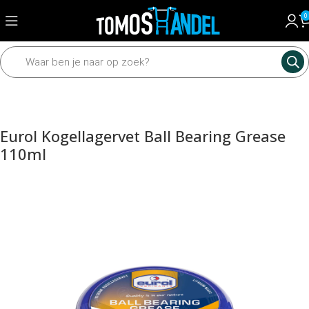
0
Home
Mechanisch
Wielen en assen
Assen en toebehoren
Eurol Kogellagervet Ball Bearing Grease
110ml