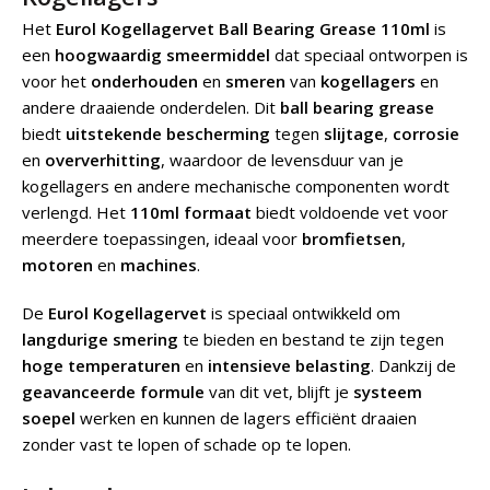
Het
Eurol Kogellagervet Ball Bearing Grease 110ml
is
een
hoogwaardig smeermiddel
dat speciaal ontworpen is
voor het
onderhouden
en
smeren
van
kogellagers
en
andere draaiende onderdelen. Dit
ball bearing grease
biedt
uitstekende bescherming
tegen
slijtage
,
corrosie
en
oververhitting
, waardoor de levensduur van je
kogellagers en andere mechanische componenten wordt
verlengd. Het
110ml formaat
biedt voldoende vet voor
meerdere toepassingen, ideaal voor
bromfietsen
,
motoren
en
machines
.
De
Eurol Kogellagervet
is speciaal ontwikkeld om
langdurige smering
te bieden en bestand te zijn tegen
hoge temperaturen
en
intensieve belasting
. Dankzij de
geavanceerde formule
van dit vet, blijft je
systeem
soepel
werken en kunnen de lagers efficiënt draaien
zonder vast te lopen of schade op te lopen.