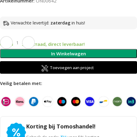
Artikelnummer:
ON00642
Verwachte levertijd:
zaterdag
in huis!
Op voorraad, direct leverbaar!
In Winkelwagen
Toevoegen aan project
Veilig betalen met:
Korting bij Tomoshandel!