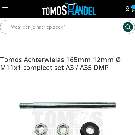
0
Home
Mechanisch
Wielen en assen
Assen en toebehoren
Tomos Achterwielas 165mm 12mm Ø
M11x1 compleet set A3 / A35 DMP