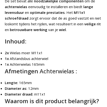
De set bevat alle
noodzakelijke componenten
om de
achterwielas
eenvoudig te installeren en biedt
lange
levensduur
en
optimale prestaties
. Het
M11x1
schroefdraad
zorgt ervoor dat de as goed vastzit en niet
loskomt tijdens het rijden, wat resulteert in een
veilige rit
en
betrouwbare werking
van je
wiel
.
Inhoud:
2x
Wielas moer M11x1
1x
Afstandsbus achterwiel
1
x
Achterwielas 165mm
Afmetingen
Achterwielas :
Lengte:
165mm
Diameter as:
12mm
Diameter draad:
m11x1
Waarom is dit product belangrijk?