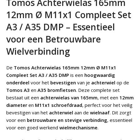
Tomos Achterwielas 165mm
12mm Ø M11x1 Compleet Set
A3 / A35 DMP – Essentieel
voor een Betrouwbare
Wielverbinding
De
Tomos Achterwielas 165mm 12mm Ø M11x1
Compleet Set A3 / A35 DMP
is een
hoogwaardig
onderdeel
voor het
bevestigen
van je
achterwiel
op de
Tomos A3
en
A35 bromfietsen
. Deze complete set
bestaat uit een
achterwielas van 165mm
, met een
12mm
diameter
en
M11x1 schroefdraad
, perfect voor het veilig
bevestigen van het
achterwiel
aan de
wielnaaf
. Dit zorgt
voor een
betrouwbare en stevige verbinding
, essentieel
voor een goed werkend
wielmechanisme
.