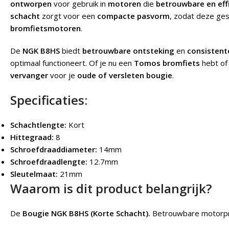
ontworpen
voor gebruik in
motoren
die
betrouwbare en eff
schacht
zorgt voor een
compacte pasvorm
, zodat deze ges
bromfietsmotoren
.
De
NGK B8HS
biedt
betrouwbare ontsteking
en
consistent
optimaal functioneert. Of je nu een
Tomos bromfiets
hebt of
vervanger
voor je
oude of versleten bougie
.
Specificaties:
Schachtlengte:
Kort
Hittegraad:
8
Schroefdraaddiameter:
14mm
Schroefdraadlengte:
12.7mm
Sleutelmaat:
21mm
Waarom is dit product belangrijk?
De
Bougie NGK B8HS (Korte Schacht).
Betrouwbare motorpre