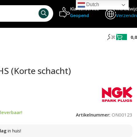
Dutch
Klantenservice
Wereldwij
Verzendi
Geopend
0,
S (Korte schacht)
leverbaar!
Artikelnummer:
ON00123
dag
in huis!