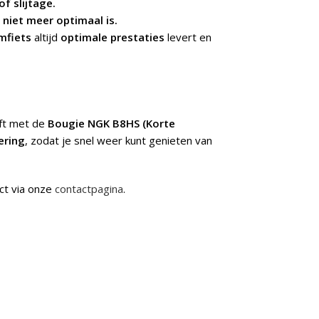
f slijtage.
niet meer optimaal is.
mfiets
altijd
optimale prestaties
levert en
jft met de
Bougie NGK B8HS (Korte
ering
, zodat je snel weer kunt genieten van
ct via onze
contactpagina
.