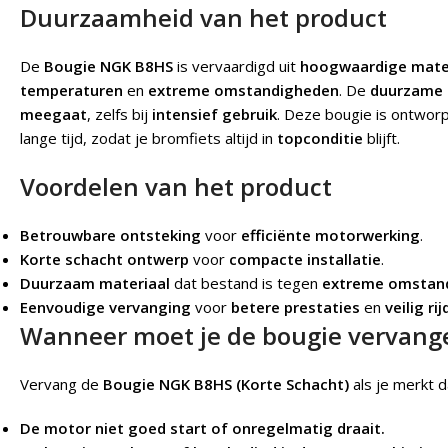
Duurzaamheid van het product
De
Bougie NGK B8HS
is vervaardigd uit
hoogwaardige mate
temperaturen
en
extreme omstandigheden
. De
duurzame 
meegaat
, zelfs bij
intensief gebruik
. Deze bougie is ontwor
lange tijd, zodat je bromfiets altijd in
topconditie
blijft.
Voordelen van het product
Betrouwbare ontsteking
voor
efficiënte motorwerking
.
Korte schacht ontwerp
voor
compacte installatie
.
Duurzaam materiaal
dat bestand is tegen
extreme omstan
Eenvoudige vervanging
voor
betere prestaties
en
veilig ri
Wanneer moet je de bougie vervang
Vervang de
Bougie NGK B8HS (Korte Schacht)
als je merkt d
De motor niet goed start of onregelmatig draait.