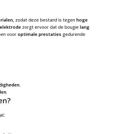
rialen
, zodat deze bestand is tegen
hoge
elektrode
zorgt ervoor dat de bougie
lang
pen voor
optimale prestaties
gedurende
digheden
.
jden
.
en?
at: