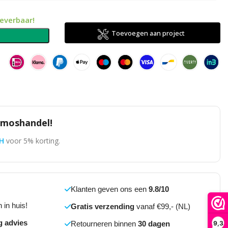
leverbaar!
Toevoegen aan project
n
omoshandel!
H
voor 5% korting.
Klanten geven ons een
9.8/10
 in huis!
Gratis verzending
vanaf €99,- (NL)
g advies
9,3
Retourneren binnen
30 dagen