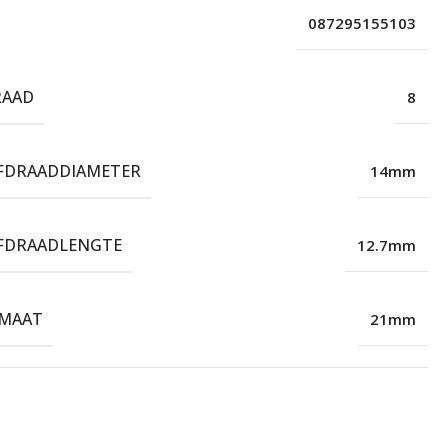
087295155103
RAAD
8
FDRAADDIAMETER
14mm
FDRAADLENGTE
12.7mm
LMAAT
21mm