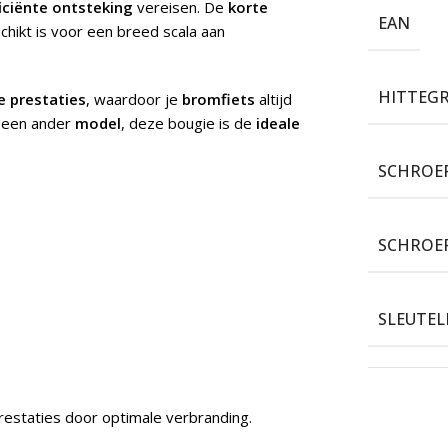
iciënte ontsteking
vereisen. De
korte
EAN
chikt is voor een breed scala aan
HITTEG
e prestaties
, waardoor je
bromfiets
altijd
 een ander
model
, deze bougie is de
ideale
SCHROE
SCHROE
SLEUTE
staties door optimale verbranding.