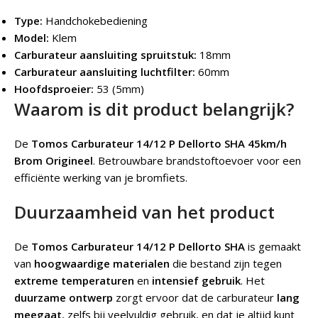
Type:
Handchokebediening
Model:
Klem
Carburateur aansluiting spruitstuk:
18mm
Carburateur aansluiting luchtfilter:
60mm
Hoofdsproeier:
53 (5mm)
Waarom is dit product belangrijk?
De
Tomos Carburateur 14/12 P Dellorto SHA 45km/h
Brom Origineel
.
Betrouwbare brandstoftoevoer voor een
efficiënte werking van je bromfiets.
Duurzaamheid van het product
De
Tomos Carburateur 14/12 P Dellorto SHA
is gemaakt
van
hoogwaardige materialen
die bestand zijn tegen
extreme temperaturen
en
intensief gebruik
. Het
duurzame ontwerp
zorgt ervoor dat de carburateur
lang
meegaat
, zelfs bij veelvuldig gebruik, en dat je altijd kunt