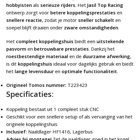
hobbyisten
als
serieuze rijders
. Het
Jasil Top Racing
ontwerp zorgt voor
betere koppelingsprestaties
en
snellere reactie
, zodat je motor
sneller schakelt
en
soepel blijft draaien onder
zware omstandigheden
.
Het
compleet koppelingshuis
biedt een
uitstekende
pasvorm
en
betrouwbare prestaties
. Dankzij het
roestbestendige materiaal
en de
duurzame afwerking
,
is dit
koppelingshuis
ideaal voor dagelijks gebruik en biedt
het
lange levensduur
en
optimale functionaliteit
.
Origineel Tomos nummer:
T223423
Specificaties:
Koppeling bestaat uit 1 compleet stuk CNC
Geschikt voor een snellere setup of als vervanging van het
originele koppelingshuis
Inclusief:
Naaldlager HF1416, Lagerbus
Advies bij montage!
Zet de naaldlager goed in het kogel