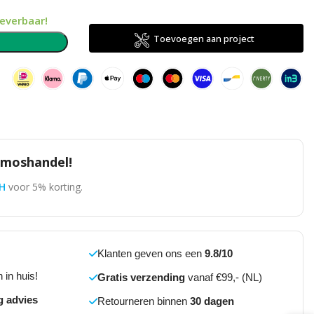
leverbaar!
Toevoegen aan project
n
omoshandel!
H
voor 5% korting.
Klanten geven ons een
9.8/10
 in huis!
Gratis verzending
vanaf €99,- (NL)
g advies
Retourneren binnen
30 dagen