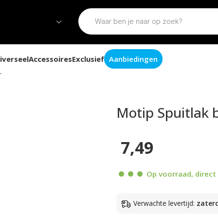
iverseel
Accessoires
Exclusief
Aanbiedingen
 glans 500ml
Motip Spuitlak 
7,49
Op voorraad, direct 
Verwachte levertijd:
zater