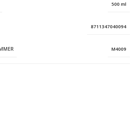
500 ml
8711347040094
MMER
M4009