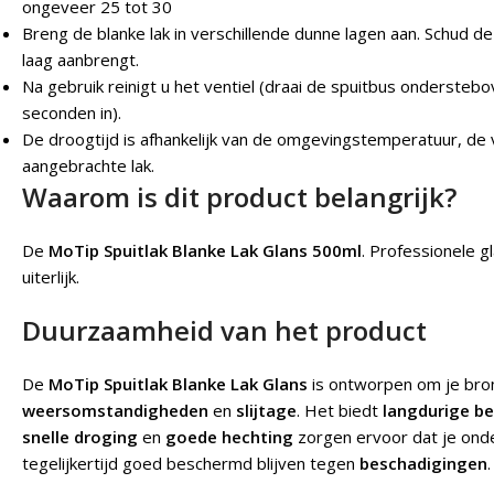
ongeveer 25 tot 30
Breng de blanke lak in verschillende dunne lagen aan. Schud 
laag aanbrengt.
Na gebruik reinigt u het ventiel (draai de spuitbus onderste
seconden in).
De droogtijd is afhankelijk van de omgevingstemperatuur, de v
aangebrachte lak.
Waarom is dit product belangrijk?
De
MoTip Spuitlak Blanke Lak Glans 500ml
.
Professionele g
uiterlijk.
Duurzaamheid van het product
De
MoTip Spuitlak Blanke Lak Glans
is ontworpen om je br
weersomstandigheden
en
slijtage
. Het biedt
langdurige b
snelle droging
en
goede hechting
zorgen ervoor dat je ond
tegelijkertijd goed beschermd blijven tegen
beschadigingen
.