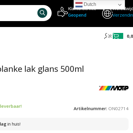
Dutch
Klantenservice
Wereldwij
Verzendi
Geopend
0,
blanke lak glans 500ml
leverbaar!
Artikelnummer:
ON02714
dag
in huis!