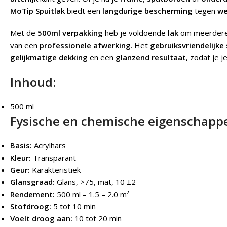
MoTip Spuitlak
biedt een
langdurige bescherming
tegen
we
Met de
500ml verpakking
heb je voldoende
lak
om meerdere 
van een
professionele afwerking
. Het
gebruiksvriendelijk
gelijkmatige dekking
en een
glanzend resultaat
, zodat je j
Inhoud:
500 ml
Fysische en chemische eigenschapp
Basis:
Acrylhars
Kleur:
Transparant
Geur:
Karakteristiek
Glansgraad:
Glans, >75, mat, 10 ±2
Rendement:
500 ml – 1.5 – 2.0 m²
Stofdroog:
5 tot 10 min
Voelt droog aan:
10 tot 20 min