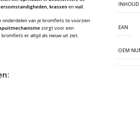
INHOUD
ersomstandigheden
,
krassen
en
vuil
.
onderdelen van je bromfiets te voorzien
EAN
e spuitmechanisme
zorgt voor een
e bromfiets er altijd als nieuw uit ziet.
OEM NU
en: