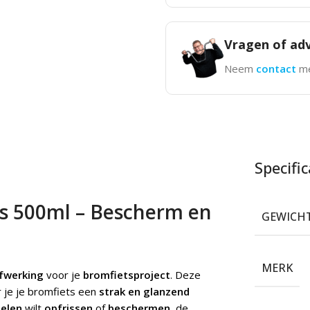
Vragen of adv
Neem
contact
me
Specific
ns 500ml – Bescherm en
GEWICH
MERK
fwerking
voor je
bromfietsproject
. Deze
 je je bromfiets een
strak en glanzend
elen
wilt
opfrissen
of
beschermen
, de