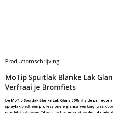
Productomschrijving
MoTip Spuitlak Blanke Lak Gla
Verfraai je Bromfiets
De
MoTip Spuitlak Blanke Lak Glans 500ml
is de
perfecte a
spraylak
biedt een
professionele glansafwerking
, waardoor
uiterlijk
kunt geven. Of je nu je
frame
,
spatborden
of
onderd