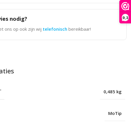
ies nodig?
9,3
t ons op ook zijn wij
telefonisch
bereikbaar!
aties
T
0,485 kg
MoTip