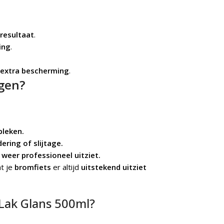
 resultaat
.
ing
.
extra bescherming
.
gen?
bleken.
ring of slijtage.
weer professioneel uitziet.
t je
bromfiets
er altijd
uitstekend uitziet
 Lak Glans 500ml?