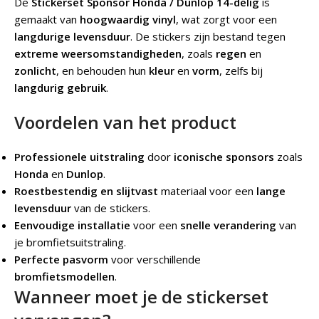
De
Stickerset Sponsor Honda / Dunlop 14-delig
is
gemaakt van
hoogwaardig vinyl
, wat zorgt voor een
langdurige levensduur
. De stickers zijn bestand tegen
extreme weersomstandigheden
, zoals
regen
en
zonlicht
, en behouden hun
kleur
en
vorm
, zelfs bij
langdurig gebruik
.
Voordelen van het product
Professionele uitstraling
door
iconische sponsors
zoals
Honda
en
Dunlop
.
Roestbestendig en slijtvast
materiaal voor een
lange
levensduur
van de stickers.
Eenvoudige installatie
voor een
snelle verandering
van
je bromfietsuitstraling.
Perfecte pasvorm
voor verschillende
bromfietsmodellen
.
Wanneer moet je de stickerset