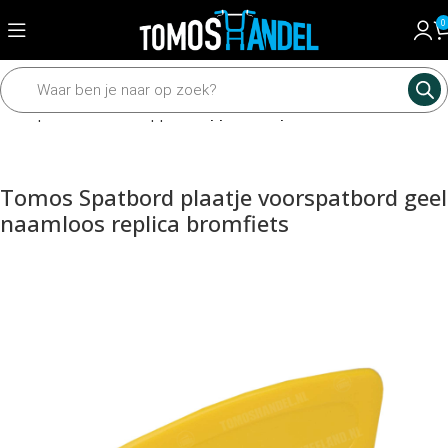
0
len
Spatborden en kappen
Kappen en spatborden toebehoren
Tomos Spatbord plaatje voorspatbord geel
naamloos replica bromfiets