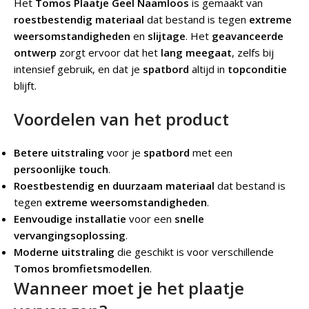
Het
Tomos Plaatje Geel Naamloos
is gemaakt van
roestbestendig materiaal
dat bestand is tegen
extreme
weersomstandigheden
en
slijtage
. Het
geavanceerde
ontwerp
zorgt ervoor dat het
lang meegaat
, zelfs bij
intensief gebruik, en dat je
spatbord
altijd in
topconditie
blijft.
Voordelen van het product
Betere uitstraling
voor je
spatbord
met een
persoonlijke touch
.
Roestbestendig en duurzaam materiaal
dat bestand is
tegen
extreme weersomstandigheden
.
Eenvoudige installatie
voor een
snelle
vervangingsoplossing
.
Moderne uitstraling
die geschikt is voor verschillende
Tomos bromfietsmodellen
.
Wanneer moet je het plaatje