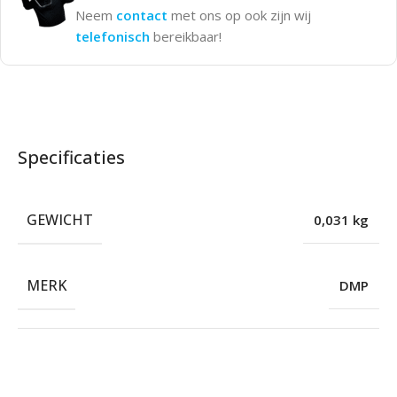
Neem
contact
met ons op ook zijn wij
telefonisch
bereikbaar!
Specificaties
GEWICHT
0,031 kg
MERK
DMP