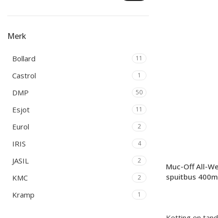
Merk
Bollard
11
Castrol
1
DMP
50
Esjot
11
Eurol
2
IRIS
4
JASIL
2
Muc-Off All-We
spuitbus 400m
KMC
2
Kramp
1
Kroon
2
Ketting en tan