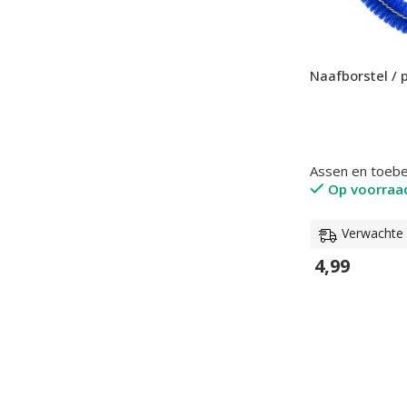
Valvoline
1
YBN
3
Naafborstel /
Assen en toeb
Op voorraa
Verwachte l
4,99
In Winkelwage