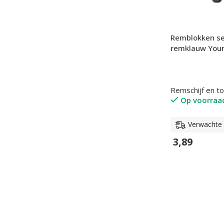
Remblokken se
remklauw Youn
Remschijf en t
Op voorraa
Verwachte l
3,89
In Winkelwage