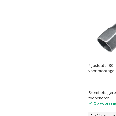
Pijpsleutel 3
voor montage 
Bromfiets ger
toebehoren
Op voorraa
Verwachte l