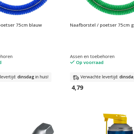
 poetser 75cm blauw
Naafborstel / poetser 75cm 
ehoren
Assen en toebehoren
d
Op voorraad
evertijd:
dinsdag
in huis!
Verwachte levertijd:
dinsda
4,79
n
In Winkelwagen