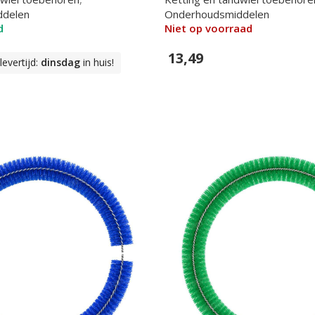
ddelen
Onderhoudsmiddelen
d
Niet op voorraad
13,49
evertijd:
dinsdag
in huis!
In Winkelwagen
n