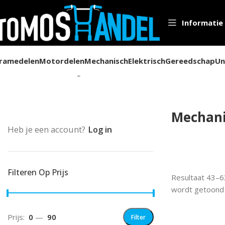
Informatie
ramedelen
Motordelen
Mechanisch
Elektrisch
Gereedschap
Un
Home
Mechanisch
Pagina 3
Mechan
Heb je een account?
Log in
Filteren Op Prijs
Resultaat 43–6
wordt getoond
Prijs:
0
—
90
Filter