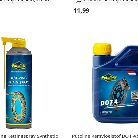
11,99
n
In Winkelwagen
ing Kettingspray Synthetic
Putoline Remvloeistof DOT 4