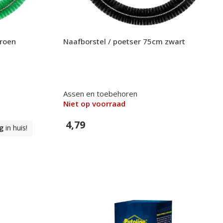
groen
Naafborstel / poetser 75cm zwart
Assen en toebehoren
Niet op voorraad
4,79
g
in huis!
In Winkelwagen