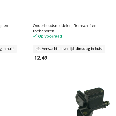
jf en
Onderhoudsmiddelen
,
Remschijf en
toebehoren
Op voorraad
g
in huis!
Verwachte levertijd:
dinsdag
in huis!
12,49
In Winkelwagen