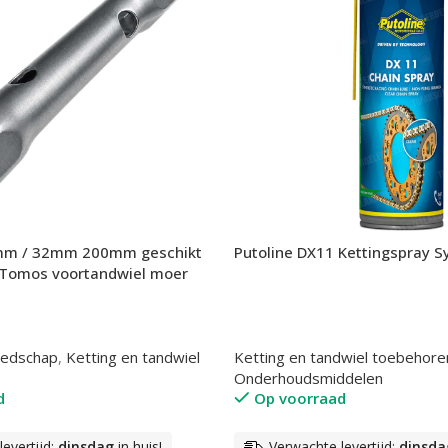
0mm / 32mm 200mm geschikt
Putoline DX11 Kettingspray S
Tomos voortandwiel moer
eedschap
,
Ketting en tandwiel
Ketting en tandwiel toebehore
Onderhoudsmiddelen
d
Op voorraad
evertijd:
dinsdag
in huis!
Verwachte levertijd:
dinsda