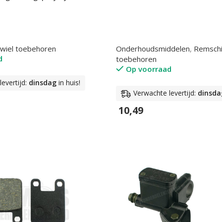
dwiel toebehoren
Onderhoudsmiddelen
,
Remschi
d
toebehoren
Op voorraad
evertijd:
dinsdag
in huis!
Verwachte levertijd:
dinsda
10,49
n
In Winkelwagen