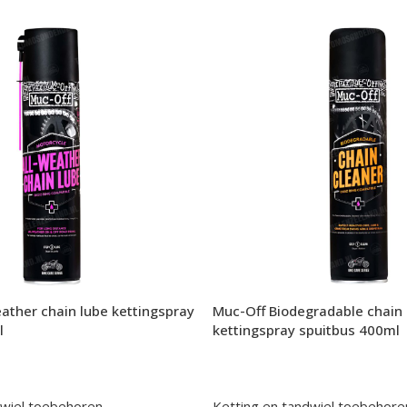
ather chain lube kettingspray
Muc-Off Biodegradable chain 
l
kettingspray spuitbus 400ml
dwiel toebehoren
,
Ketting en tandwiel toebehore