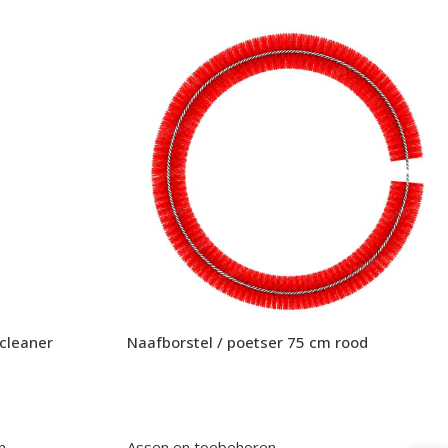
cleaner
Naafborstel / poetser 75 cm rood
n
,
Assen en toebehoren