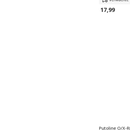
17,99
In Winkelwage
Putoline O/X-R