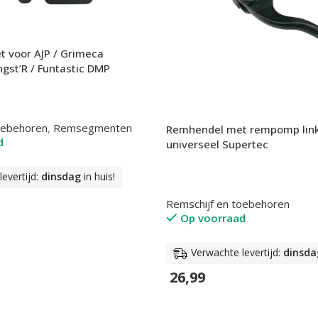
t voor AJP / Grimeca
gst’R / Funtastic DMP
oebehoren
,
Remsegmenten
Remhendel met rempomp link
d
universeel Supertec
evertijd:
dinsdag
in huis!
Remschijf en toebehoren
Op voorraad
n
Verwachte levertijd:
dinsda
26,99
In Winkelwagen