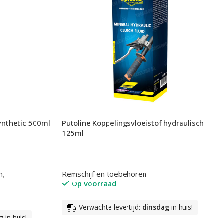
ynthetic 500ml
Putoline Koppelingsvloeistof hydraulisch
125ml
n
,
Remschijf en toebehoren
Op voorraad
Verwachte levertijd:
dinsdag
in huis!
g
in huis!