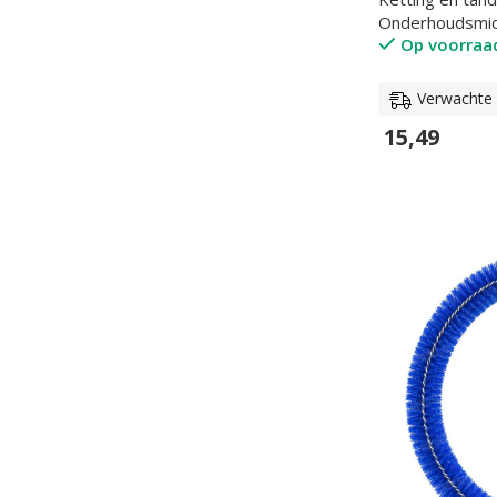
Onderhoudsmi
Matador
1
Op voorraa
Motul
4
Verwachte l
Muc-Off
2
15,49
Newfren
1
In Winkelwage
Polini
4
Power1
1
Putoline
5
RMS
2
SFR
3
SKF
9
Supertec
28
Tomos
65
TTOOLZ
1