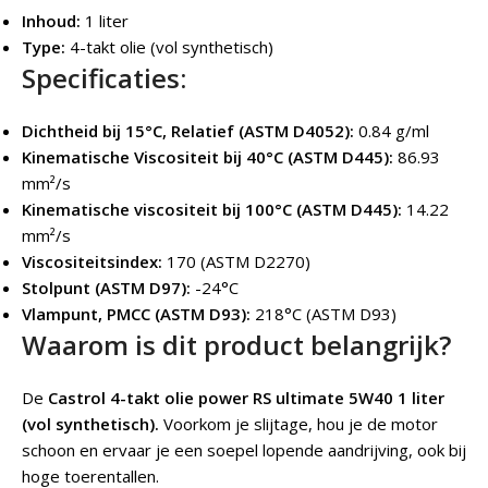
Inhoud:
1 liter
Type:
4-takt olie (vol synthetisch)
Specificaties:
Dichtheid bij 15°C, Relatief (ASTM D4052):
0.84 g/ml
Kinematische Viscositeit bij 40°C (ASTM D445):
86.93
mm²/s
Kinematische viscositeit bij 100°C (ASTM D445):
14.22
mm²/s
Viscositeitsindex:
170 (ASTM D2270)
Stolpunt (ASTM D97):
-24°C
Vlampunt, PMCC (ASTM D93):
218°C (ASTM D93)
Waarom is dit product belangrijk?
De
Castrol 4-takt olie power RS ultimate 5W40 1 liter
(vol synthetisch).
Voorkom je slijtage, hou je de motor
schoon en ervaar je een soepel lopende aandrijving, ook bij
hoge toerentallen.